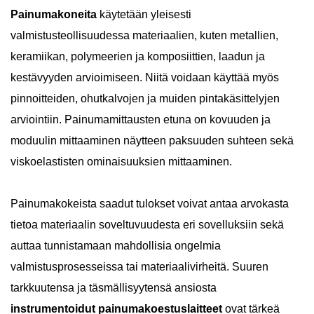
Painumakoneita
käytetään yleisesti
valmistusteollisuudessa materiaalien, kuten metallien,
keramiikan, polymeerien ja komposiittien, laadun ja
kestävyyden arvioimiseen. Niitä voidaan käyttää myös
pinnoitteiden, ohutkalvojen ja muiden pintakäsittelyjen
arviointiin. Painumamittausten etuna on kovuuden ja
moduulin mittaaminen näytteen paksuuden suhteen sekä
viskoelastisten ominaisuuksien mittaaminen.
Painumakokeista saadut tulokset voivat antaa arvokasta
tietoa materiaalin soveltuvuudesta eri sovelluksiin sekä
auttaa tunnistamaan mahdollisia ongelmia
valmistusprosesseissa tai materiaalivirheitä. Suuren
tarkkuutensa ja täsmällisyytensä ansiosta
instrumentoidut painumakoestuslaitteet
ovat tärkeä