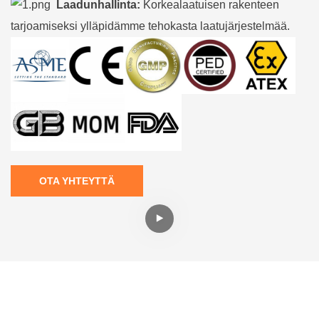
Laadunhallinta:
Korkealaatuisen rakenteen
tarjoamiseksi ylläpidämme tehokasta laatujärjestelmää.
OTA YHTEYTTÄ