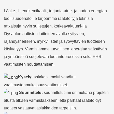
Lääke-, hienokemikaali-, torjunta-aine- ja uuden energian
teollisuudenaloille tarjoamme räätälöityjä teknisiä
ratkaisuja hyvin suljettujen, korkeavakuumi- ja
täysautomaattisten laitteiden avulla syttyvien,
räjähdysherkkien, myrkyllisten ja syövyttävien tuotteiden
käsittelyyn. Varmistamme turvallisen, energiaa säästävän
ja ympäristöä suojelevan tuotantoprosessin sekä EHS-
vaatimusten noudattamisen.
Kysely:
asiakas ilmoitti vaaditut
vaatimustenmukaisuusvaatimukset.
Suunnittelu:
suunnittelutiimi on mukana projektin
alusta alkaen varmistaakseen, että parhaat räätälöidyt
tuotteet vastaavat asiakkaiden tarpeisiin.