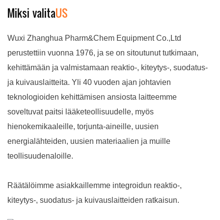
Miksi valita
US
Wuxi Zhanghua Pharm&Chem Equipment Co.,Ltd
perustettiin vuonna 1976, ja se on sitoutunut tutkimaan,
kehittämään ja valmistamaan reaktio-, kiteytys-, suodatus-
ja kuivauslaitteita. Yli 40 vuoden ajan johtavien
teknologioiden kehittämisen ansiosta laitteemme
soveltuvat paitsi lääketeollisuudelle, myös
hienokemikaaleille, torjunta-aineille, uusien
energialähteiden, uusien materiaalien ja muille
teollisuudenaloille.
Räätälöimme asiakkaillemme integroidun reaktio-,
kiteytys-, suodatus- ja kuivauslaitteiden ratkaisun.