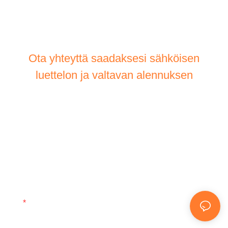
Ota yhteyttä saadaksesi sähköisen
luettelon ja valtavan alennuksen
Anna meille alla olevat tiedot pyyntösi
käsittelemiseksi. Jätä sähköpostiosoitteesi tai
puhelinnumerosi yhteydenottolomakkeeseen, niin
voimme lähettää sinulle ilmaisen tarjouksen laajasta
mallivalikoimastamme!
Sähköposti