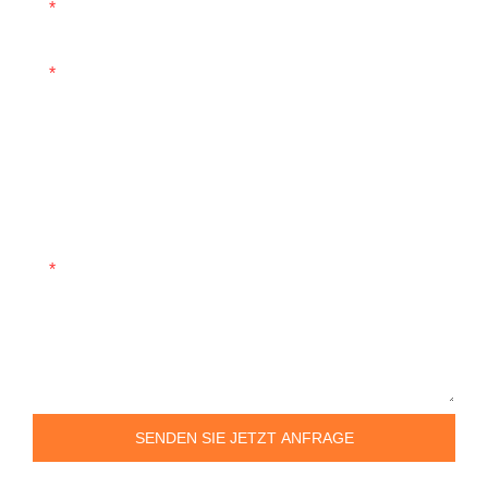
Name
E-Mail
Telefon/WhatsApp
Unternehmen
Inhalt
SENDEN SIE JETZT ANFRAGE