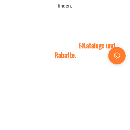
finden.
Kontaktieren Sie uns für
E-Kataloge und
Rabatte.
Bitte geben Sie uns die folgenden Informationen, um
Ihre Anfrage abzuschließen. Hinterlassen Sie einfach
Ihre E-Mail-Adresse oder Telefonnummer im
Kontaktformular, damit wir Ihnen ein kostenloses
Angebot für unsere vielfältigen Designs zusenden
können!