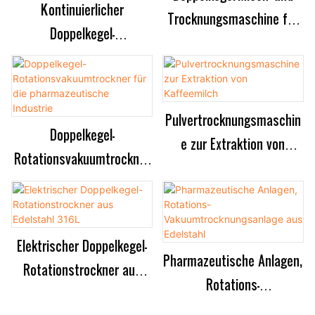
Kontinuierlicher
Trocknungsmaschine für
Doppelkegel-
pharmazeutische Pulver
Rotationsmischer,
mit Klingen
industrieller
pharmazeutischer
Pulvertrocknungsmaschin
Pulvermischer
Doppelkegel-
e zur Extraktion von
Rotationsvakuumtrockner
Kaffeemilch
für die pharmazeutische
Industrie
Elektrischer Doppelkegel-
Pharmazeutische Anlagen,
Rotationstrockner aus
Rotations-
Edelstahl 316L
Vakuumtrocknungsanlage