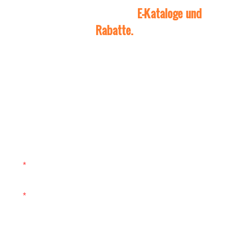
Kontaktieren Sie uns für
E-Kataloge und
Rabatte.
Bitte geben Sie uns die folgenden Informationen, um
Ihre Anfrage abzuschließen. Hinterlassen Sie einfach
Ihre E-Mail-Adresse oder Telefonnummer im
Kontaktformular, damit wir Ihnen ein kostenloses
Angebot für unsere vielfältigen Designs zusenden
können!
Name
E-Mail
Telefon/WhatsApp