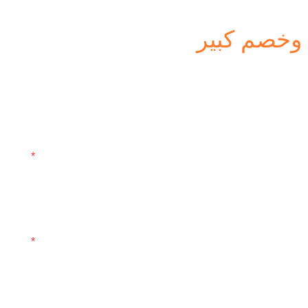
 وخصم كبير
تصال حتى نتمكن من إرسال عرض سعر مجاني
بريد إلكتروني
الهاتف/واتساب
المحتوى