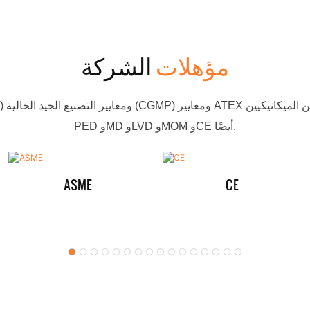
مؤهلات
الشركة
PED وMD وLVD وMOM وCE أيضًا.
ASME
CE