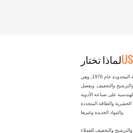
U
لماذا تختار
تأسست شركة ووشي تشانغهوا للمعدات الصيدلانية والكيميائية المحدودة عام 1976، وهي
والترشيح والتجفيف. وبفضل
امات معداتنا الهندسية على صناعة الأدوية
 الحشرية والطاقة المتجددة
والمواد الجديدة وغيرها.