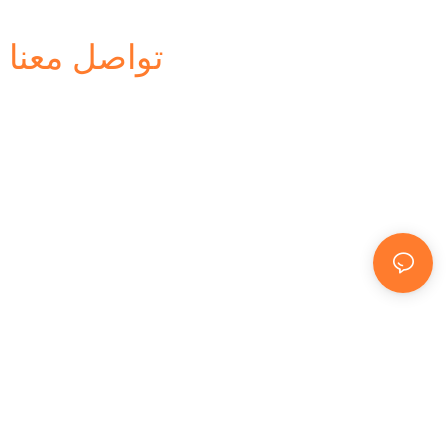
تواصل معنا 
يرجى تزويدنا بالمعلومات أدناه لإتمام ط