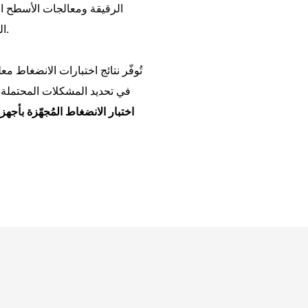
الرقيقة ومعالجات الأسطح ال
المرونة على امتداد عمق العينة، بالإضافة إلى الخصائص المرنة اللزجة.
تُوفّر نتائج اختبارات الانضغاط 
في تحديد المشكلات المحتملة في
اختبار الانضغاط المُجهّزة بأجه