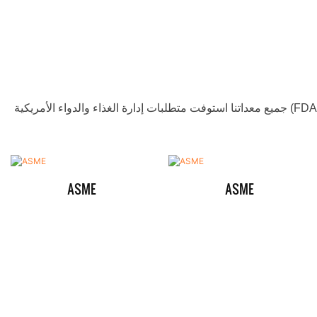
جميع معداتنا استوفت متطلبات إدارة الغذاء والدواء الأمريكية (FDA) ومعايير التصنيع الجيد الحالية (CGMP) ومعايير ATEX ومعايير الجمعية الأمريكية للمهندسين الميكانيكيين (ASME)، وهي معتمدة من قبل
ASME
ASME