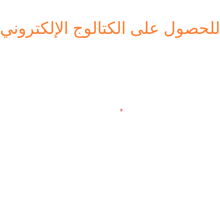
للحصول على الكتالوج الإلكتروني
لبك. ما عليك سوى ترك بريدك الإلكتروني أو رقم هاتفك في نموذج الا
إليك لمجموعة واسعة من التصاميم!
اسم
شركة